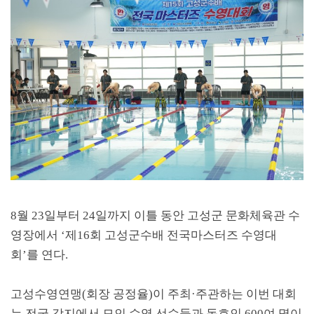
8
월
23
일부터
24
일까지 이틀 동안 고성군 문화체육관 수
영장에서
‘
제
16
회 고성군수배 전국마스터즈 수영대
회
’
를 연다
.
고성수영연맹
(
회장 공정율
)
이 주최
·
주관하는 이번 대회
는 전국 각지에서 모인 수영 선수들과 동호인
600
여 명이