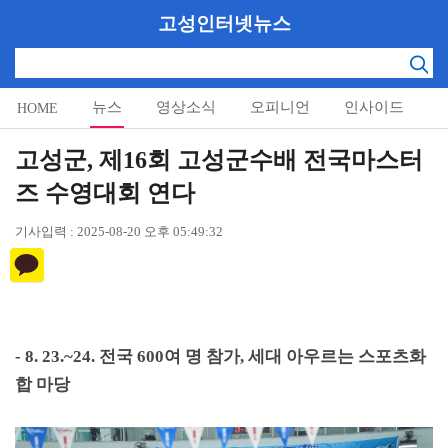
고성인터넷뉴스
뉴스
영상소식
오피니언
인사이드
HOME
알림마당
고성군, 제16회 고성군수배 전국마스터
즈 수영대회 연다
기사입력 : 2025-08-20 오후 05:49:32
- 8. 23.~24.
전국
600
여 명 참가
,
세대 아우르는 스포츠화
합 마당