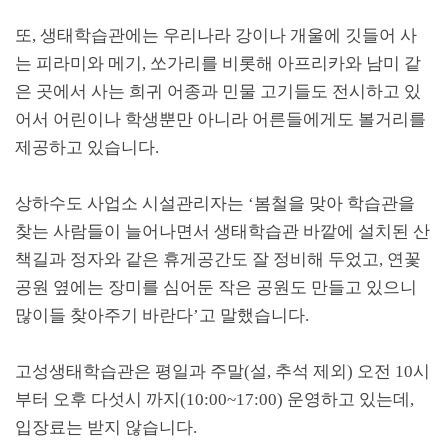
또
,
생태학습관에는 우리나라 강이나 개울에 깃들어 사
는 피라미와 메기
,
쏘가리를 비롯해 아프리카와 남미 같
은 곳에서 사는 희귀 어종과 민물 고기들도 전시하고 있
어서 어린이나 학생뿐만 아니라 어른들에게도 볼거리를
제공하고 있습니다
.
상하수도 사업소 시설관리자는
‘
봄철을 맞아 학습관을
찾는 사람들이 늘어나면서 생태학습관 바깥에 설치된 산
책길과 정자와 같은 휴게공간도 잘 정비해 두었고
,
연꽃
공원 옆에는 장미를 심어둔 작은 공원도 만들고 있으니
많이들 찾아주기 바란다
’
고 말했습니다
.
고성생태학습관은 평일과 주말
(
설
,
추석 제외
)
오전
10
시
부터 오후 다섯시 까지
(10:00~17:00)
운영하고 있는데
,
입장료는 받지 않습니다
.