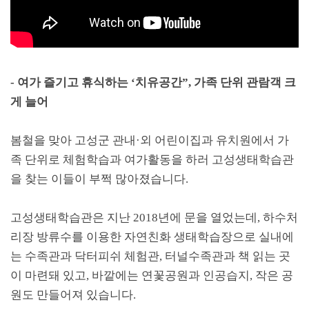
-
여가 즐기고 휴식하는
‘
치유공간
”,
가족 단위 관람객 크
게 늘어
봄철을 맞아 고성군 관내
·
외 어린이집과 유치원에서 가
족 단위로 체험학습과 여가활동을 하러 고성생태학습관
을 찾는 이들이 부쩍 많아졌습니다
.
고성생태학습관은 지난
2018
년에 문을 열었는데
,
하수처
리장 방류수를 이용한 자연친화 생태학습장으로 실내에
는 수족관과 닥터피쉬 체험관
,
터널수족관과 책 읽는 곳
이 마련돼 있고
,
바깥에는 연꽃공원과 인공습지
,
작은 공
원도 만들어져 있습니다
.