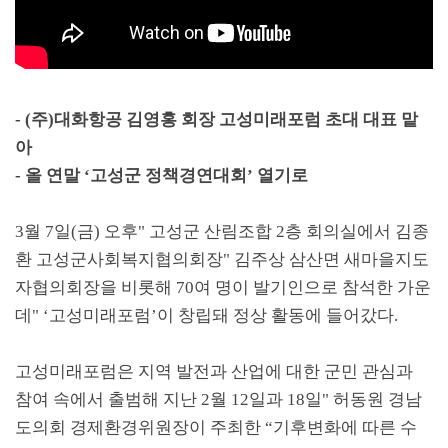
- (
주
)
대화항공 김영홍 회장 고성미래포럼 초대 대표 맡
아
-
올 연말
‘
고성군 정책경연대회
’
열기로
3
월
7
일
(
금
)
오후
"
고성군 산림조합
2
층 회의실에서 김종
환 고성군사회복지협의회장
"
김주상 삼산면 새마을지도
자협의회장을 비롯해
70
여 명이 발기인으로 참석한 가운
데
" ‘
고성미래포럼
’
이 창립돼 정상 활동에 들어갔다
.
고성미래포럼은 지역 발전과 산업에 대한 군민 관심과
참여 속에서 출범해 지난
2
월
12
일과
18
일
"
허동원 경남
도의회 경제환경위원장이 주최한
“
기후변화에 따른 수