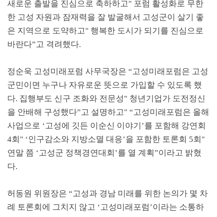
새로운 출발을 진심으로 축하하고
"
포럼 활성화로 무한
한 고성 자원과 잠재력을 잘 발굴해서 고성군이 살기 좋
은 지역으로 도약하고
"
행복한 도시가 되기를 진심으로
바란다
”
고 격려했다
.
정순욱 고성미래포럼 사무국장은
“
고성미래포럼은 고성
군민이면 누구나 자유로운 뜻으로 가입할 수 있도록 했
다
.
집행부도 신구 조화와 전문성
"
청년기업가 도전정신
을 안배해 구성했다
”
고 설명하고
" “
고성미래포럼은 올해
사업으로
‘
고성에 깃든 이순신 이야기
’
를 포함해 강연회
4
회
" ‘
인구감소와 지방소멸 대응
’
을 포함한 토론회
5
회
"
연말 쯤
‘
고성군 정책경연대회
’
를 열 계획
”
이라고 밝혔
다
.
허동원 위원장은
“
고성과 경남 미래를 위한 논의가 몇 차
례 토론회에 그치지 않고
‘
고성미래포럼
’
이라는 소통하