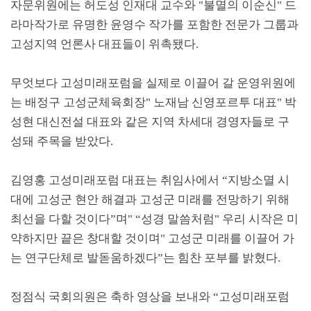
자문위원에는 허도성 인재대 교수와
"
불멸의 이순신
"
드
라마작가로 유명한 윤영수 작가를 포함한 전문가 그룹과
고성지역 언론사 대표들이 위촉됐다
.
무엇보다 고성미래포럼을 실제로 이끌어 갈 운영위원에
는 배정구 고성군체육회장
"
노재남 신영포르투 대표
"
박
성현 대신전설 대표와 같은 지역 차세대 경영자들로 구
성돼 주목을 받았다
.
김영홍 고성미래포럼 대표는 취임사에서
“
지방소멸 시
대에 고성군 현안 해결과 고성군 미래를 전망하기 위해
최선을 다할 것이다
”
며
" “
성경 말씀처럼
"
우리 시작은 미
약하지만 끝은 창대할 것이며
"
고성군 미래를 이끌어 가
는 연구단체로 발돋움하겠다
”
는 힘찬 포부를 밝혔다
.
정점식 국회의원은 축하 영상을 보내와
“
고성미래포럼