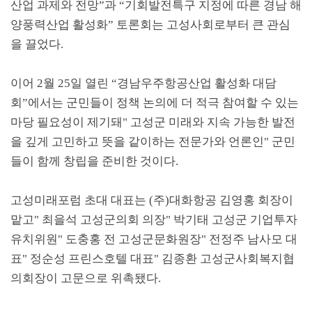
산업 과제와 전망
”
과
“
기회발전특구 지정에 따른 경남 해
양풍력산업 활성화
”
토론회는 고성사회로부터 큰 관심
을 끌었다
.
이어
2
월
25
일 열린
“
경남우주항공산업 활성화 대담
회
”
에서는 군민들이 정책 논의에 더 적극 참여할 수 있는
마당 필요성이 제기돼
"
고성군 미래와 지속 가능한 발전
을 깊게 고민하고 뜻을 같이하는 전문가와 언론인
"
군민
들이 함께 창립을 준비한 것이다
.
고성미래포럼 초대 대표는
(
주
)
대화항공 김영홍 회장이
맡고
"
최을석 고성군의회 의장
"
박기태 고성군 기업투자
유치위원
"
도충홍 전 고성군문화원장
"
전정주 남사모 대
표
"
정순성 프린스호텔 대표
"
김종환 고성군사회복지협
의회장이 고문으로 위촉됐다
.