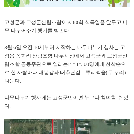
고성군과 고성군산림조합이
제
80
회 식목일을 앞두고 나
무 나누어주기 행사를 벌인다
.
3
월
6
일 오전
10
시부터 시작하는 나무나누기 행사는 고
성읍 송학리 산림조합 나무시장에서 고성군과 고성군산
림조합 공동주관으로 열리는데
"
1"300명에게
선착순으
로 한 사람마다 대봉감과 태추단감
1
뿌리씩을(두 뿌리)
나눈다
.
나무나누기 행사에는 고성군민이면 누구나 참여할 수 있
다
.