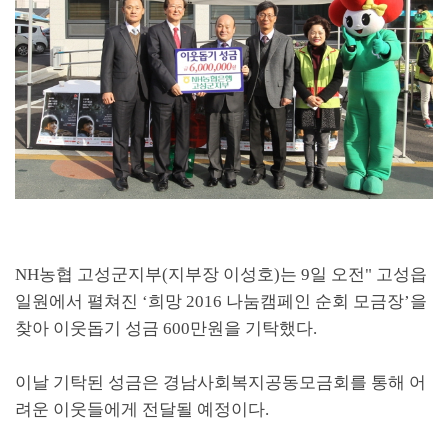
NH
농협 고성군지부
(
지부장 이성호
)
는
9
일 오전
"
고성읍
일원에서 펼쳐진
‘
희망
2016
나눔캠페인 순회 모금장
’
을
찾아 이웃돕기 성금
600
만원을 기탁했다
.
이날 기탁된 성금은 경남사회복지공동모금회를 통해 어
려운 이웃들에게 전달될 예정이다
.