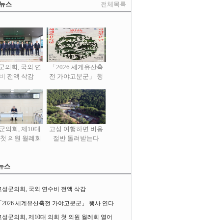
 뉴스
전체목록
군의회, 국외 연
「2026 세계유산축
비 전액 삭감
전 가야고분군」 행
사 연다
군의회, 제10대
고성 여행하면 비용
 첫 의원 월례회
절반 돌려받는다
열어
뉴스
고성군의회, 국외 연수비 전액 삭감
「2026 세계유산축전 가야고분군」 행사 연다
고성군의회, 제10대 의회 첫 의원 월례회 열어