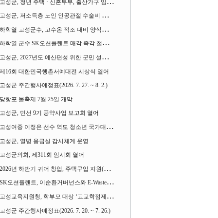
고성군, 청년 주택 · 신혼부부, 출산가구 임차보증금 대출이자 지원사업 시행
고성군, 저소득층 노인 인공관절 수술비 지원사업 계속 추진
하학열 고성군수, 고수온 적조 대비 양식장 현장점검
하학열 군수 SK오션플랜트 매각 즉각 철회 촉구 기자회견 열어
고성군, 2027년도 예산편성 위한 군민 설문조사 실시
제16회 대한민국행촌서예대전 시상식 열어
고성군 주간행사예정표(2026. 7. 27. ~ 8. 2.)
당항포 물축제 7월 25일 개막
고성군, 민선 9기 공약사업 보고회 열어
고성여중 이정은 선수 역도 청소년 국가대표에 뽑혀
고성군, 열병 응급실 감시체계 운영
고성군의회, 제311회 임시회 열어
2026년 하반기 귀어 창업, 주택구입 지원(융자) 사업대상자 모집
SK오션플랜트, 이순환거버넌스와 E-Waste Zero 업무협약
고성교육지원청, 학부모 대상 ‘고교학점제와 대입제도 설명회’ 열어
고성군 주간행사예정표(2026. 7. 20. ~ 7. 26.)