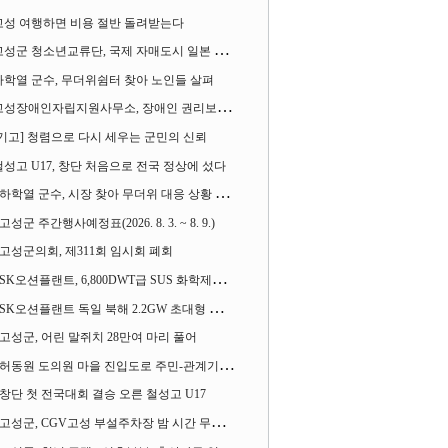
고성 여행하면 비용 절반 돌려받는다
성군 청소년교류단, 국제 자매도시 일본 가사오카시 찾아
하학열 군수, 무더위쉼터 찾아 노인들 살펴
성장애인자립지원사무소, 장애인 권리보장 촉구 1인 시위 벌여
[기고] 청렴으로 다시 세우는 군민의 신뢰
철성고 U17, 창단 처음으로 전국 정상에 섰다
하학열 군수, 시장 찾아 무더위 대응 상황 살펴
고성군 주간행사예정표(2026. 8. 3. ~ 8. 9.)
고성군의회, 제311회 임시회 폐회
SK오션플랜트, 6,800DWT급 SUS 화학제품운반선 2척 수주
SK오션플랜트 독일 북해 2.2GW 초대형 해상변전소 하부구조물 수주
고성군, 어린 말쥐치 28만여 마리 풀어
허동원 도의원 마을 진입도로 주민-관계기관과 함께 간담회 열어
창단 첫 전국대회 결승 오른 철성고 U17
고성군, CGV고성 부설주차장 밤 시간 무료 개방한다