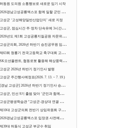
허동원 도의원 소통행보로 새로운 임기 시작
2026경남고성공룡엑스포 함께 일할 군민 모집
고성군 ‘고성해양일반산업단지’ 새로 지정
고성군, 점심시간 주·정차 단속유예 3시간으로 확대
2026년도 제1회 고성공룡지질공원 자문위원회 열어
고성군의회, 2026년 하반기 승진공무원 임용장 수여
제63회 청룡기 전국고등학교 축구대회 고성서 열린다
SK오션플랜트, 협동로봇 활용해 해상풍력 생산 혁신 속도 낸다
고성군 2026년 하반기 정기인사 발령
고성군 주간행사예정표(2026. 7. 13. ~ 7. 19.)
[경남 고성군] 2026년 하반기 정기인사 승진심사 결과
고성군, 민선 9기 출범 맞아 ‘군민과 함께하는 대전환 소통간담회’ 열어
고성군평생학습관 “고성군-경상대 연결 평생교육” 운영
제10대 고성군의회 전반기 상임위원회 구성 완료
2026경남고성공룡엑스포 입장권 사전예매 시작
제39대 허동식 고성군 부군수 취임