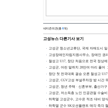
네티즌의견(총
0
개)
고성뉴스 다른기사 보기
고성군 청소년교류단, 국제 자매도시 
고성장애인자립지원사무소, 장애인 권리
철성고 U17, 창단 처음으로 전국 정상에
고성군, 어린 말쥐치 28만여 마리 풀어
창단 첫 전국대회 결승 오른 철성고 U17
고성군, CGV고성 부설주차장 밤 시간 
고성군, 청년 주택 · 신혼부부, 출산가구
고성군, 저소득층 노인 인공관절 수술비
하학열 고성군수, 고수온 적조 대비 양
하학열 군수 SK오션플랜트 매각 즉각 