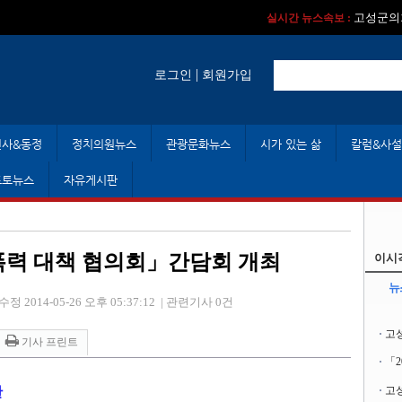
실시간 뉴스속보 :
실시간 뉴스속보 
고성군의회
실시간 뉴스속보 :
|
로그인
회원가입
인사&동정
정치의원뉴스
관광문화뉴스
시가 있는 삶
칼럼&사설
포토뉴스
자유게시판
폭력 대책 협의회」간담회 개최
이시
뉴
수정 2014-05-26 오후 05:37:12
|
관련기사 0건
고
기사 프린트
「
한
고성