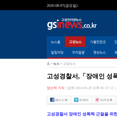
2026-08-07(금요일)
뉴스홈
고성뉴스
가볼만한곳
알림마당
우리말글
영상뉴스
홈
> 뉴스 >
고성뉴스
고성경찰서,「장애인 성
정선하 기자
|
입력 2014-05-26 오후 05:37:12
|
페이스북
트위터
카카오톡
고성경찰서 장애인 성폭력 근절을 위