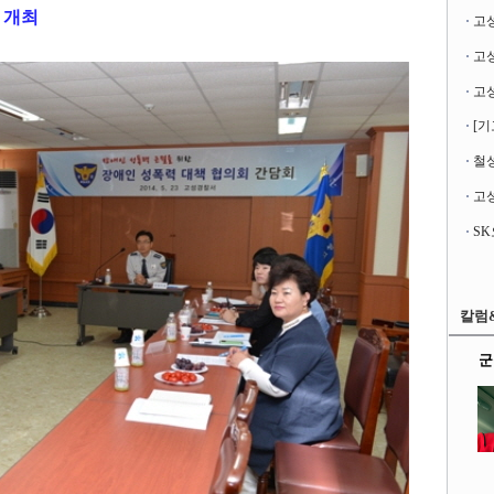
 개최
고
[기
철성
고성
칼럼
군