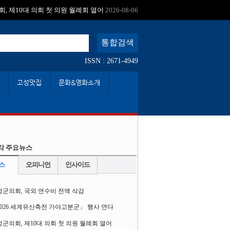
:
, 제10대 의회 첫 의원 월례회 열어
2026-08-06
ISSN : 2671-4949
고성맛집
문화&영화소개
각 주요뉴스
스
오피니언
인사이드
성군의회, 국외 연수비 전액 삭감
2026 세계유산축전 가야고분군」 행사 연다
군의회, 제10대 의회 첫 의원 월례회 열어