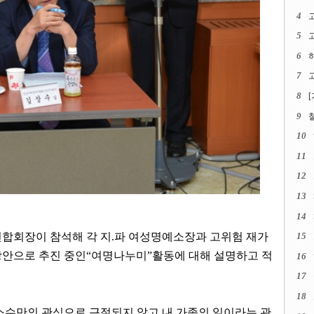
4
5
고
6
7
고
8
9
10
11
12
13
14
합회장이 참석해 각 지
.
파 여성명예소장과 고위험 재가
15
방안으로 추진 중인
“
여명나누미
”
활동에 대해 설명하고 적
16
17
18
소수만의 관심으로 근절되지 않고 내 가족의 일이라는 관