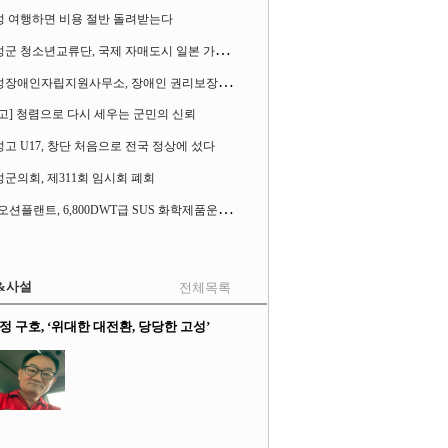
성 여행하면 비용 절반 돌려받는다
고
성군 청소년교류단, 국제 자매도시 일본 가사오카시 찾아
고
성장애인자립지원사무소, 장애인 권리보장 촉구 1인 시위 벌여
고] 청렴으로 다시 세우는 군민의 신뢰
고 U17, 창단 처음으로 전국 정상에 섰다
군의회, 제311회 임시회 폐회
S
K오션플랜트, 6,800DWT급 SUS 화학제품운반선 2척 수주
&사설
전체목록
정 구호, ‘위대한 대전환, 당당한 고성’