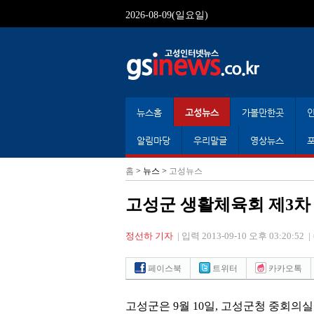
2026-08-09(일요일)
뉴스홈
고성뉴스
가볼만한곳
알림마당
우리말글
영상뉴스
홈
> 뉴스 >
고성뉴스
고성군 생활체육회 제3차
정선하 기자
|
입력 2013-09-10 오후 03:20:52
|
페이스북
트위터
카카오톡
고성군은 9월 10일, 고성군청 중회의실