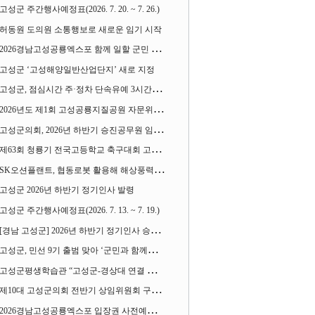
고성군 주간행사예정표(2026. 7. 20. ~ 7. 26.)
허동원 도의원 소통행보로 새로운 임기 시작
2026경남고성공룡엑스포 함께 일할 군민 모집
고성군 ‘고성해양일반산업단지’ 새로 지정
고성군, 점심시간 주·정차 단속유예 3시간으로 확대
2026년도 제1회 고성공룡지질공원 자문위원회 열어
고성군의회, 2026년 하반기 승진공무원 임용장 수여
제63회 청룡기 전국고등학교 축구대회 고성서 열린다
SK오션플랜트, 협동로봇 활용해 해상풍력 생산 혁신 속도 낸다
고성군 2026년 하반기 정기인사 발령
고성군 주간행사예정표(2026. 7. 13. ~ 7. 19.)
[경남 고성군] 2026년 하반기 정기인사 승진심사 결과
고성군, 민선 9기 출범 맞아 ‘군민과 함께하는 대전환 소통간담회’ 열어
고성군평생학습관 “고성군-경상대 연결 평생교육” 운영
제10대 고성군의회 전반기 상임위원회 구성 완료
2026경남고성공룡엑스포 입장권 사전예매 시작