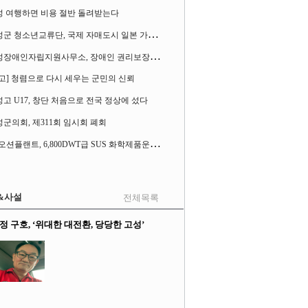
성 여행하면 비용 절반 돌려받는다
고
성군 청소년교류단, 국제 자매도시 일본 가사오카시 찾아
고
성장애인자립지원사무소, 장애인 권리보장 촉구 1인 시위 벌여
고] 청렴으로 다시 세우는 군민의 신뢰
고 U17, 창단 처음으로 전국 정상에 섰다
군의회, 제311회 임시회 폐회
S
K오션플랜트, 6,800DWT급 SUS 화학제품운반선 2척 수주
&사설
전체목록
정 구호, ‘위대한 대전환, 당당한 고성’