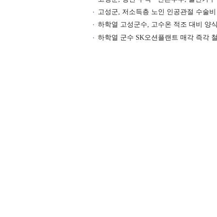
고성군, 저소득층 노인 인공관절 수술비
하학열 고성군수, 고수온 적조 대비 양
하학열 군수 SK오션플랜트 매각 즉각 