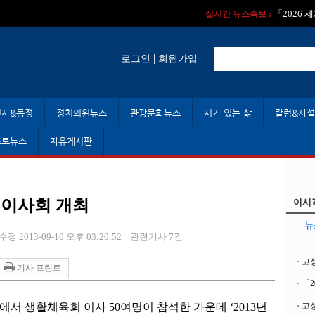
실시간 뉴스속보 :
실시간 뉴스속보 
「2026
실시간 뉴스속보 :
|
로그인
회원가입
인사&동정
정치의원뉴스
관광문화뉴스
시가 있는 삶
칼럼&사설
포토뉴스
자유게시판
 이사회 개최
이시
뉴
수정 2013-09-10 오후 03:20:52
|
관련기사 7건
고
기사 프린트
「
에서 생활체육회 이사 50여명이 참석한 가운데 ‘2013년
고성