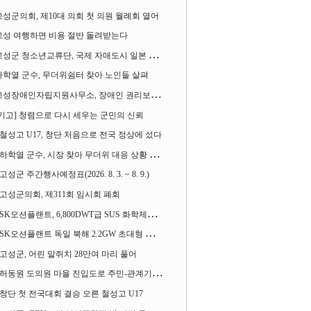
고성군의회, 제10대 의회 첫 의원 월례회 열어
고성 여행하면 비용 절반 돌려받는다
성군 청소년교류단, 국제 자매도시 일본 가사오카시 찾아
하학열 군수, 무더위쉼터 찾아 노인들 살펴
성장애인자립지원사무소, 장애인 권리보장 촉구 1인 시위 벌여
[기고] 청렴으로 다시 세우는 군민의 신뢰
철성고 U17, 창단 처음으로 전국 정상에 섰다
하학열 군수, 시장 찾아 무더위 대응 상황 살펴
고성군 주간행사예정표(2026. 8. 3. ~ 8. 9.)
고성군의회, 제311회 임시회 폐회
SK오션플랜트, 6,800DWT급 SUS 화학제품운반선 2척 수주
SK오션플랜트 독일 북해 2.2GW 초대형 해상변전소 하부구조물 수주
고성군, 어린 말쥐치 28만여 마리 풀어
허동원 도의원 마을 진입도로 주민-관계기관과 함께 간담회 열어
창단 첫 전국대회 결승 오른 철성고 U17