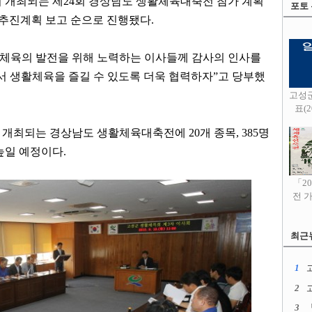
서 개최되는 제24회 경상남도 생활체육대축전 참가 계획
포토
 추진계획 보고 순으로 진행됐다.
체육의 발전을 위해 노력하는 이사들께 감사의 인사를
서 생활체육을 즐길 수 있도록 더욱 협력하자”고 당부했
고성
표(20
 개최되는 경상남도 생활체육대축전에 20개 종목, 385명
높일 예정이다.
「2
전 
최근
1
고
2
3