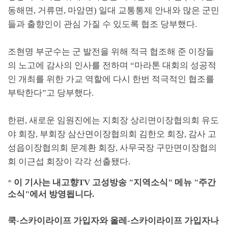
동해면
,
거류면
,
마암면
)
일대 교통통제 안내와 많은 군민
들과 출향인이 관심 가질 수 있도록 협조 당부했다
.
조현명 부군수는 군 발전을 위해 적극 협조해 준 이장들
의 노고에 감사의 인사를 전하며
“
마라톤 대회의 성공적
인 개최를 위한 가교 역할에 다시 한번 적극적인 협조를
부탁한다
”
고 당부했다
.
한편
,
새로운 임원진에는 지회장 상리면이장협의회 유도
야 회장
,
부회장 삼산면이장협의회 김한오 회장
,
감사 고
성읍이장협의회 문계환 회장
,
사무국장 구만면이장협의
회 이근섭 회장이 각각 선출됐다
.
이 기사는 내고향
TV
고성방송
"
지역소식
"
메뉴
"
주간
*
소식
"
에서 방영됩니다
.
쿡
-
스카이라이프 가입자와 올레
-
스카이라이프 가입자나