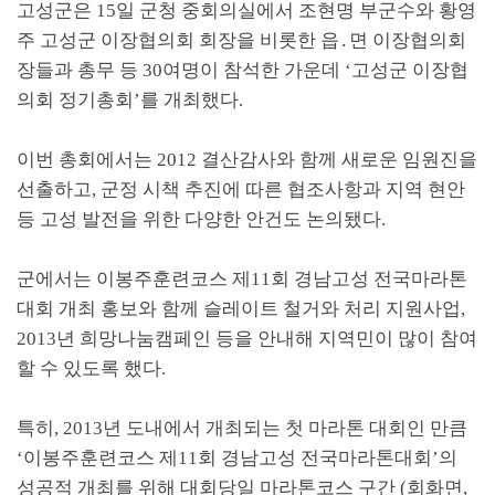
고성군은
15
일 군청 중회의실에서 조현명 부군수와 황영
주 고성군 이장협의회 회장을 비롯한 읍
․
면 이장협의회
장들과 총무 등
30
여명이 참석한 가운데
‘
고성군 이장협
의회 정기총회
’
를 개최했다
.
이번 총회에서는
2012
결산감사와 함께 새로운 임원진을
선출하고
,
군정 시책 추진에 따른 협조사항과 지역 현안
등 고성 발전을 위한 다양한 안건도 논의됐다
.
군에서는 이봉주훈련코스 제
11
회 경남고성 전국마라톤
대회 개최 홍보와 함께 슬레이트 철거와 처리 지원사업
,
2013
년 희망나눔캠페인 등을 안내해 지역민이 많이 참여
할 수 있도록 했다
.
특히
, 2013
년 도내에서 개최되는 첫 마라톤 대회인 만큼
‘
이봉주훈련코스 제
11
회 경남고성 전국마라톤대회
’
의
성공적 개최를 위해 대회당일 마라톤코스 구간
(
회화면
,